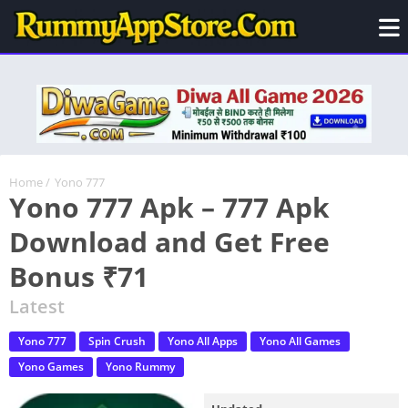
Home
/
Yono 777
Yono 777 Apk – 777 Apk
Download and Get Free
Bonus ₹71
Latest
Yono 777
Spin Crush
Yono All Apps
Yono All Games
Yono Games
Yono Rummy