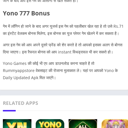
जाने के बाद आप इस गेम को आसानी से खेल सकते हो।
Yono 777 Bonus
गेम में लॉगिन हो जाने के बाद अगर यूजर्स इस गेम को पहलीबार खेल रहा हे तो उसे Rs.71
का इंस्टेंट वेलकम बोनस मिलेगा, इस बोनस का यूज प्लेयर गेम खेलने में कर सकता है।
अगर इस गेम को आप अपने दूसरे फ्रेंड को शेर करते हे तो आपको इसका अलग से बोनस
दिया जाएगा। इस रैफरल बोनस को आप instant विथड्रावल भी कर सकते हो।
Yono Games की कोई भी एप आप डाउनलोड करना चाहते है तो
Rummyappstore वेबसाइट की रोजाना मुलाकात ले। यहां पर आपको Yono के
Daily Updated Apk मिल जाएंगे।
RELATED APPS