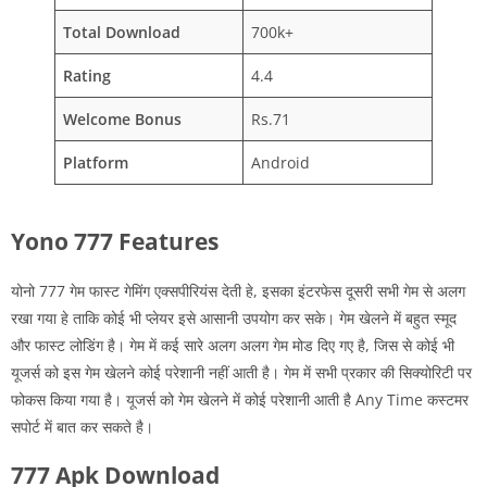
Total Download
700k+
Rating
4.4
Welcome Bonus
Rs.71
Platform
Android
Yono 777 Features
योनो 777 गेम फास्ट गेमिंग एक्सपीरियंस देती हे, इसका इंटरफेस दूसरी सभी गेम से अलग
रखा गया हे ताकि कोई भी प्लेयर इसे आसानी उपयोग कर सके। गेम खेलने में बहुत स्मूद
और फास्ट लोडिंग है। गेम में कई सारे अलग अलग गेम मोड दिए गए है, जिस से कोई भी
यूजर्स को इस गेम खेलने कोई परेशानी नहीं आती है। गेम में सभी प्रकार की सिक्योरिटी पर
फोकस किया गया है। यूजर्स को गेम खेलने में कोई परेशानी आती है Any Time कस्टमर
सपोर्ट में बात कर सकते है।
777 Apk Download