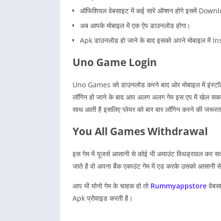
ऑफिशियल वेबसाइट में कई सारे ऑप्शन होगे इसमें Dow
अब आपके मोबाइल में एक ऐप डाउनलोड होगा।
Apk डाउनलोड हो जाने के बाद इसको अपने मोबाइल में In
Uno Game Login
Uno Games को डाउनलोड करने बाद ओर मोबाइल में इंस्टॉल क
लॉगिन हो जाने के बाद आप अलग अलग गेम इस एप में खेल सकते 
साथ आती है इसलिए प्लेयर को बार बार लॉगिन करने की जरूरत 
You All Games Withdrawal
इस गेम में यूजर्स आसानी से कोई भी अमाउंट विथड्रावल कर सक
जाते है वो अपना बैंक एकाउंट गेम में एड करके उसको आसानी 
आप भी योनो गेम के चाहक हो तो
Rummyappstore
वेबस
Apk प्रोवाइड करती है।