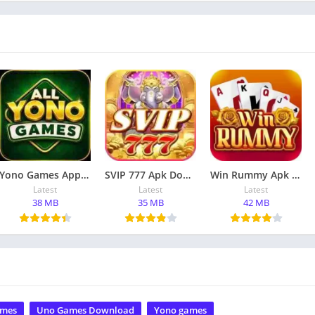
Yono Games App Download & Get Free Bonus ₹75
SVIP 777 Apk Download & Get ₹48 Free Bonus
Win Rummy Apk Download & Get Bonus ₹56 Free
Latest
Latest
Latest
38 MB
35 MB
42 MB
ames
Uno Games Download
Yono games