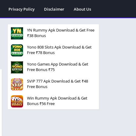
Privacy Policy
Disclaimer
About Us
YN Rummy Apk Download & Get Free
₹38 Bonus
Yono 808 Slots Apk Download & Get
Free ₹78 Bonus
Yono Games App Download & Get
Free Bonus ₹75
SVIP 777 Apk Download & Get ₹48
Free Bonus
Win Rummy Apk Download & Get
Bonus ₹56 Free