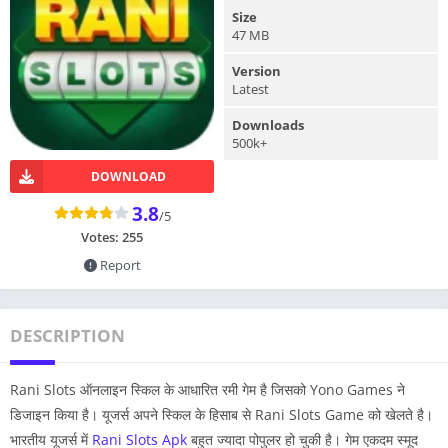
Size
47 MB
Version
Latest
Downloads
500k+
DOWNLOAD
3.8
/5
Votes:
255
Report
DESCRIPTION
Rani Slots ऑनलाइन स्किल के आधारित रमी गेम है जिसको Yono Games ने
डिजाइन किया है। यूजर्स अपने स्किल के हिसाब से Rani Slots Game को खेलते है।
भारतीय यूजर्स में
Rani Slots Apk
बहुत ज्यादा पोपुलर हो चुकी है। गेम एकदम स्मूद