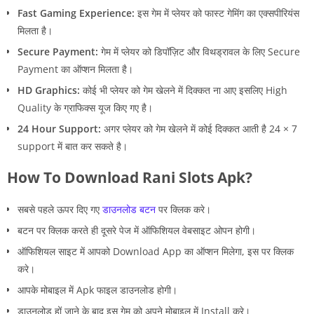
Fast Gaming Experience:
इस गेम में प्लेयर को फास्ट गेमिंग का एक्सपीरियंस
मिलता है।
Secure Payment:
गेम में प्लेयर को डिपॉज़िट और विथड्रावल के लिए Secure
Payment का ऑप्शन मिलता है।
HD Graphics:
कोई भी प्लेयर को गेम खेलने में दिक्कत ना आए इसलिए High
Quality के ग्राफिक्स यूज किए गए है।
24 Hour Support:
अगर प्लेयर को गेम खेलने में कोई दिक्कत आती है 24 × 7
support में बात कर सकते है।
How To Download Rani Slots Apk?
सबसे पहले ऊपर दिए गए
डाउनलोड बटन
पर क्लिक करे।
बटन पर क्लिक करते ही दूसरे पेज में ऑफिशियल वेबसाइट ओपन होगी।
ऑफिशियल साइट में आपको Download App का ऑप्शन मिलेगा, इस पर क्लिक
करे।
आपके मोबाइल में Apk फाइल डाउनलोड होगी।
डाउनलोड हों जाने के बाद इस गेम को अपने मोबाइल में Install करे।