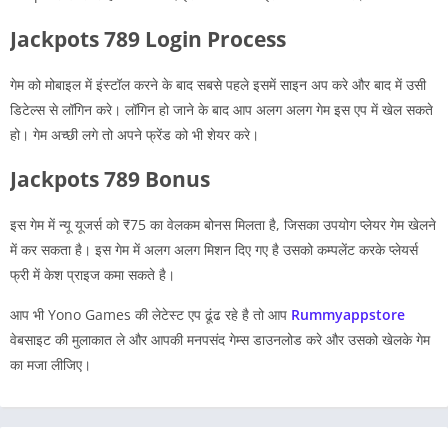
Jackpots 789 Login Process
गेम को मोबाइल में इंस्टॉल करने के बाद सबसे पहले इसमें साइन अप करे और बाद में उसी
डिटेल्स से लॉगिन करे। लॉगिन हो जाने के बाद आप अलग अलग गेम इस एप में खेल सकते
हो। गेम अच्छी लगे तो अपने फ्रेंड को भी शेयर करे।
Jackpots 789 Bonus
इस गेम में न्यू यूजर्स को ₹75 का वेलकम बोनस मिलता है, जिसका उपयोग प्लेयर गेम खेलने
में कर सकता है। इस गेम में अलग अलग मिशन दिए गए है उसको कम्पलेंट करके प्लेयर्स
फ्री में केश प्राइज कमा सकते है।
आप भी Yono Games की लेटेस्ट एप ढूंढ रहे है तो आप
Rummyappstore
वेबसाइट की मुलाकात ले और आपकी मनपसंद गेम्स डाउनलोड करे और उसको खेलके गेम
का मजा लीजिए।