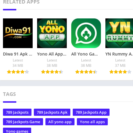
RELATED APPS
Diwa 91 Apk – Download Diwa All Games & Get Free ₹80 Bonus
Yono All Apps – Download All Yono Apps & Get ₹250 Free Bonus
All Yono Game Apk Download & Get ₹68 Free Bonus
YN Rummy Apk Downlo
Latest
Latest
Latest
Latest
34 MB
38 MB
38 MB
37 MB
TAGS
789 Jackpots
789 Jackpots Apk
789 Jackpots App
789 Jackpots Game
All yono app
Yono all apps
Yono games