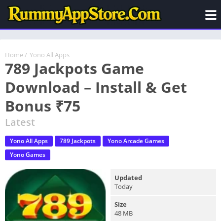
Home
/
Yono All Apps
789 Jackpots Game
Download – Install & Get
Bonus ₹75
Latest
Yono All Apps
789 Jackpots
Yono Arcade Games
Yono Games
Updated
Today
Size
48 MB